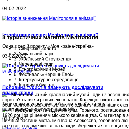
04-02-2022
Історія виникнення Мелітополя в анімації
8
туристичних магнітів Мелітополя
Одна з серій проєкту «Моя країна-Україна»
1. Скифське Золото
2. Унікальний парк
03-02-2022
3. Український Стоунхендж
4. Черешневі сади
5. Етнографічний Музей
6. Фестиваль«ЧерешнЕво!»
7. Інтеркультурне середовище
8. Історичні будівлі
Половина туристів планують досліджувати
власні країни
Мелітопольський краєзнавчий музей - один з розкішних
сорок п'ять тисяч різних експонатів. Колекція скіфського зо
Туризм у минулому році у багатьох країнах світу
році Мелітопольського кургану і є одним з найцінніших експ
адаптувався під вимоги пандемії,
Парк культури та відпочинку ім. Горького, розташовани
1926 році за рішенням міського керівництва. Сім гектарів 
01-02-2022
нижньої частини міста. Ім'я Івана Алексєєва, головного лі
все своє свідоме життя, назавжди збережеться в серцях вд