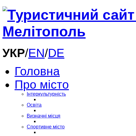
УКР
/
EN
/
DE
Головна
Про місто
Інтеркультурність
Освіта
Визначні місця
Спортивне місто