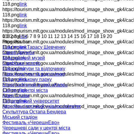
118.png
link
https://tourism.mlt.gov.ua/modules/mod_image_show_gk4/cach
118.png
link
https://tourism.mlt.gov.ua/modules/mod_image_show_gk4/cac
118.png
link
https://tourism.mlt.gov.ua/modules/mod_image_show_gk4/cac
118.png
0
1
2
3
4
link
5
6
7
8
9
10
11
12
13
14
15
16
17
18
19
20
https://tourism.mlt.gov.ua/modules/mod_image_show_gk4/cac
Progress bar
118.png
Пам`ятник Тарасу Шевченку
link
https://tourism.mlt.gov.ua/modules/mod_image_show_gk4/cac
Сквер Дружби
118.jpg
Краєзнавчий музей
link
https://tourism.mlt.gov.ua/modules/mod_image_show_gk4/cach
Скифське золото
118.jpg
Парк культури та відпочинку
link
https://tourism.mlt.gov.ua/modules/mod_image_show_gk4/cac
Парк культури та відпочинку
118.png
Пруд у міському парку
link
https://tourism.mlt.gov.ua/modules/mod_image_show_gk4/cac
Етнографічний музей «Кале»
118.png
Свято у центрі міста
link
https://tourism.mlt.gov.ua/modules/mod_image_show_gk4/cach
Алея Слави
118.png
Педагогічний університет
link
https://tourism.mlt.gov.ua/modules/mod_image_show_gk4/cach
Агротехнологічний університетитет
Скульптура Остапа Бендера
Міський стадіон
Фестиваль «ЧерешнЕво»
Черешневі сади у центрі міста
Фестиваль «ЧерешнЕво»