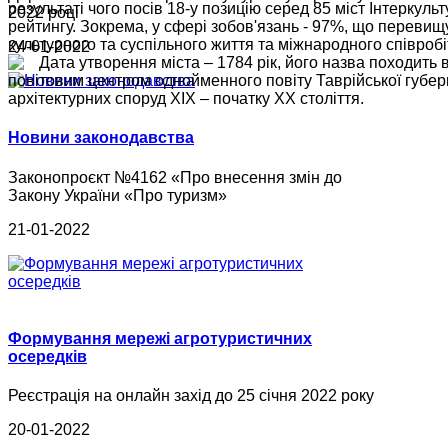
результаті чого посів 18-у позицію серед 85 міст Інтеркул
2022 році
рейтингу. Зокрема, у сфері зобов'язань - 97%, що перевищу
культурного та суспільного життя та міжнародного співроб
24-01-2022
Дата утворення міста – 1784 рік, його назва походить 
повітовим центром однойменного повіту Таврійської губерні
архітектурних споруд ХІХ – початку ХХ століття.
Новини законодавства
Законопроєкт №4162 «Про внесення змін до
Закону України «Про туризм»
21-01-2022
Формування мережі агротуристичних
осередків
Реєстрація на онлайн захід до 25 січня 2022 року
20-01-2022