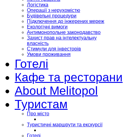
Логістика
Операції з нерухомістю
Будівельні процедури
Підключення до інжерених мереж
Екологічні вимоги
Антимонопольне законодавство
Захист прав на інтелектуальну
власність
Стимули для інвесторів
Умови проживання
Готелі
Кафе та ресторани
About Melitopol
Туристам
Про місто
Туристичні маршрути та екскурсії
Готелі