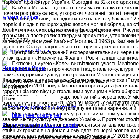
паркової архітектури України. Сьогодні на 32-х гектарах па
Кам'яна Могила – це гігантський масив сарматських піс
почали розтріскуватися, утворюючі численні гроти і печер
Бренд у сріблі
запорізької давнини, що підноситься на висоту близько 12 
первісні люди в печерах здійснювали магічні обряди, на ст
До Дня міста ювелірна мережа «Золота Бджілка»
різноманітних епох від палеоліту до середньовіччя. Рисун
фарбами, а протиралися твердим предметом, утворюючи загл
27-01-2022
заповіднику діє музей Кам'яної Могили. З 1963 р. Кам'ян
значення. Статус національного історико-археологічного з
Центр міста засаджений експериментальними черешне
у такі країни як Німеччина, Франція, Росія та інші країн
Експозиції музею «Кале» висвітлюють участь Мелітопол
Черешневе Меню
стенди розповідають про численні національно-культурні то
рамках підтримки культурного розмаїття Мелітопольщини ту
Завдяки зусиллям громадської ради закладу експозиції м
У Мелітополі навіть узимку можна поласувати
З червня 2011 року в Мелітополі проходить фестиваль
черешнею!
next
городян різного віку центральними вулицями міста обирає
prev
26-01-2022
найоригінальніший аксесуар, пов'язаний з черешнею. У мі
виробів ручної роботи. Всі бажаючі можуть скуштувати сві
Весь контент доступний за ліцензією Creative Commons Attrib
забезпечують безкоштовну роздачу не тільки варення, а й 
Мелітополь став першим українським містом-учасником
blue
green
orange
red
звання «Інтеркультурне джерело України». Протягом столі
Щороку навесні в Мелітополі проводиться загальноміське 
Розвиток національних парків
Framework logo
етнічних громад в національному одязі по черзі розповіда
стравами, розповідають легенди своїх народів. У 2016 році
Державне агентство розвитку туризму України у